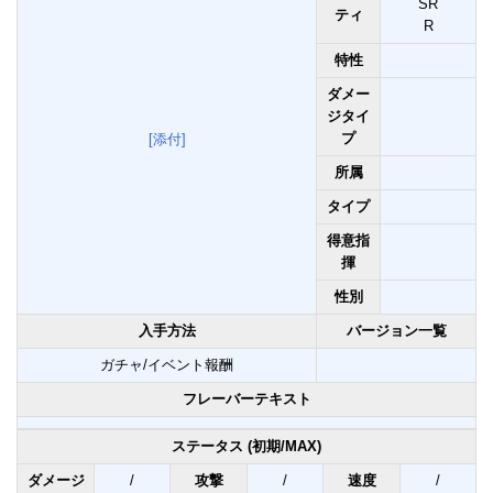
SR
ティ
R
特性
ダメー
ジタイ
プ
[添付]
所属
タイプ
得意指
揮
性別
入手方法
バージョン一覧
ガチャ/イベント報酬
フレーバーテキスト
ステータス (初期/MAX)
ダメージ
/
攻撃
/
速度
/