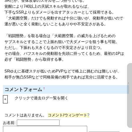
SRだが、全体攻撃のスキルを二つ持っている。
覚醒により740以上の天賦スキルが取れるならば、
下手なSSRよりもダメージを出すアタッカーとして採用できる。
「大範囲空襲」だけでも発動すれば十分に強いが、発動率が低いので
運が悪いと全く発動しないこともありやや不安定さがある。
「戦闘態勢」を取る場合は「大範囲空襲」の威力を上げるための
サブスキルとすることで上振れ狙いで大ダメージを狙う事も可能。
ただし、下振れも大きくなるので不安定さがより目立つ。
その場合、バフスキルの発動順を先頭に持ってくるため、最初の1Pは
必ず「戦闘態勢」から取得する事。
SRゆえに基礎ステが低いためPVPなどで格上に挑むのは難しいが、
相手が無凸SSRなどで同格装備の相手であれば充分に活躍できる。
↑
†
コメントフォーム
クリックで過去ログ一覧を開く
+
コメントはありません。
コメント/ウィンゲート
?
お名前: