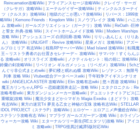
Reincarnation攻略Wiki
|
アライアンスセージ攻略Wiki
|
クレイヴ・サーガ
（クレサガ）攻略Wiki
|
エーテルゲイザー攻略Wiki
|
ティンクルスターナイ
ツ（クルスタ）攻略Wiki
|
地獄のどこが悪い？攻略Wiki
|
リバース：1999攻
略Wiki
|
Kemono Friends：Kingdom Wiki
|
スノウブレイク 攻略 Wiki
|
ハニカ
ム 攻略wiki
|
ガールズクリエイション（ガークリ）攻略 Wiki
|
ReOath -巨神
と誓女 外典-攻略 Wiki
|
スイートホームメイド攻略 Wiki
|
Modern Warships
攻略 Wiki
|
アッシュエコーズ-白荊回廊-攻略 Wiki
|
りりぃあんじぇ（りりあ
ん） 攻略Wiki
|
UNLIGHT：Revive 攻略Wiki
|
星座メガミ 攻略Wiki
|
アズー
ルプロミリア 有志Wiki
|
桜島RPサーバーWiki
|
Mad Island 攻略Wiki
|
転職魔
王～リストラ勇者のお仕置きセレナーデ～ 攻略Wiki
|
サマバケ！すくらんぶ
る 攻略wiki
|
オリスライズ 攻略wiki
|
ノクティルセント：暁の前に 攻略Wiki
|
鈴蘭の剣攻略Wiki
|
リベリオン ギルガメッシュ（リベガメ）攻略Wiki
|
5chど
んぐり非公式まとめwiki
|
夢幻楼と眠れぬ蝶 攻略Wiki
|
レゾナンス：無限号
列車 攻略 Wiki
|
Vtuber総合データベースwiki
|
千年戦争アイギスシナリオ
wiki
|
ANGELICA ASTER 攻略Wiki
|
Elin 攻略有志wiki
|
悠々西遊 攻略Wiki
|
魔王カリンちゃんRPG ～恋姫建国奔走記～攻略 Wiki
|
エタクロニクル：Re
攻略考察wiki
|
東方ダンジョンメーカー攻略wiki
|
デュエットナイトアビス(二
重螺旋)攻略 Wiki
|
魔法少女まどか☆マギカ Magia Exedra（まどドラ）攻略
有志Wiki
|
東方の迷宮Tri 夢見る乙女と神秘の宝珠 攻略有志Wiki
|
STELLAR
IDOL PROJECT（ステラP）攻略Wiki
|
エロゲー・エロアニメ声優総合Wiki
|
ステラソラ攻略有志 Wiki
|
マブラヴ ガールズガーデン攻略 Wiki
|
ホライゾン
ウォーカー攻略 Wiki
|
エターナルツリー新生(REエタツリ)攻略 Wiki
|
アイコ
ミ 攻略wiki
|
TRPG怪異討滅譚5版対応Wiki