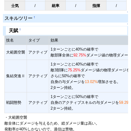
士気
/
統率
/
指揮
/
↑
†
スキルツリー
↑
†
天賦
技名
タイプ
効果
1ターンごとに40%の確率で
大範囲空襲
アクティブ
敵部隊全体に
92.75%
ダメージ値の物理ダメー
1ターンごとに40%の確率で
敵3部隊に
75.25%
ダメージ値の物理ダメージを
集結突進Ⅱ
アクティブ
さらに50%の確率で
自身の与ダメージを
13.02%
増加させる。
2ターン持続。
1ターンごとに50%の確率で
戦闘態勢
アクティブ
自身のアクティブスキルの与ダメージを
59.29
2ターン持続。
・大範囲空襲
敵全体にダメージを与えるため、総ダメージ量は高い。
発動率が40%しかないので、過信は禁物。