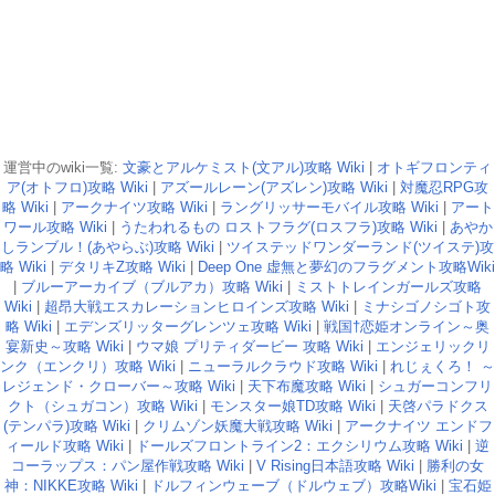
運営中のwiki一覧:
文豪とアルケミスト(文アル)攻略 Wiki
|
オトギフロンティ
ア(オトフロ)攻略 Wiki
|
アズールレーン(アズレン)攻略 Wiki
|
対魔忍RPG攻
略 Wiki
|
アークナイツ攻略 Wiki
|
ラングリッサーモバイル攻略 Wiki
|
アート
ワール攻略 Wiki
|
うたわれるもの ロストフラグ(ロスフラ)攻略 Wiki
|
あやか
しランブル！(あやらぶ)攻略 Wiki
|
ツイステッドワンダーランド(ツイステ)攻
略 Wiki
|
デタリキZ攻略 Wiki
|
Deep One 虚無と夢幻のフラグメント攻略Wiki
|
ブルーアーカイブ（ブルアカ）攻略 Wiki
|
ミストトレインガールズ攻略
Wiki
|
超昂大戦エスカレーションヒロインズ攻略 Wiki
|
ミナシゴノシゴト攻
略 Wiki
|
エデンズリッターグレンツェ攻略 Wiki
|
戦国†恋姫オンライン～奥
宴新史～攻略 Wiki
|
ウマ娘 プリティダービー 攻略 Wiki
|
エンジェリックリ
ンク（エンクリ）攻略 Wiki
|
ニューラルクラウド攻略 Wiki
|
れじぇくろ！ ～
レジェンド・クローバー～攻略 Wiki
|
天下布魔攻略 Wiki
|
シュガーコンフリ
クト（シュガコン）攻略 Wiki
|
モンスター娘TD攻略 Wiki
|
天啓パラドクス
(テンパラ)攻略 Wiki
|
クリムゾン妖魔大戦攻略 Wiki
|
アークナイツ エンドフ
ィールド攻略 Wiki
|
ドールズフロントライン2：エクシリウム攻略 Wiki
|
逆
コーラップス：パン屋作戦攻略 Wiki
|
V Rising日本語攻略 Wiki
|
勝利の女
神：NIKKE攻略 Wiki
|
ドルフィンウェーブ（ドルウェブ）攻略Wiki
|
宝石姫