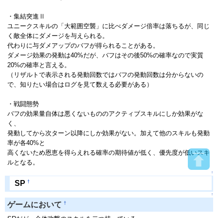
・集結突進Ⅱ
ユニークスキルの「大範囲空襲」に比べダメージ倍率は落ちるが、同じ
く敵全体にダメージを与えられる。
代わりに与ダメアップのバフが得られることがある。
ダメージ効果の発動は40%だが、バフはその後50%の確率なので実質
20%の確率と言える。
（リザルトで表示される発動回数ではバフの発動回数は分からないの
で、知りたい場合はログを見て数える必要がある）
・戦闘態勢
バフの効果量自体は悪くないもののアクティブスキルにしか効果がな
く、
発動してから次ターン以降にしか効果がない。加えて他のスキルも発動
率が各40%と
高くないため恩恵を得らえれる確率の期待値が低く、優先度が低いスキ
ルとなる。
↑
†
SP
↑
†
ゲームにおいて