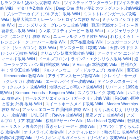
しランブル！(あやらぶ)攻略 Wiki
|
ツイステッドワンダーランド(ツイステ)攻
略 Wiki
|
デタリキZ攻略 Wiki
|
Deep One 虚無と夢幻のフラグメント攻略Wiki
|
ブルーアーカイブ（ブルアカ）攻略 Wiki
|
ミストトレインガールズ攻略
Wiki
|
超昂大戦エスカレーションヒロインズ攻略 Wiki
|
ミナシゴノシゴト攻
略 Wiki
|
エデンズリッターグレンツェ攻略 Wiki
|
戦国†恋姫オンライン～奥
宴新史～攻略 Wiki
|
ウマ娘 プリティダービー 攻略 Wiki
|
エンジェリックリ
ンク（エンクリ）攻略 Wiki
|
ニューラルクラウド攻略 Wiki
|
れじぇくろ！ ～
レジェンド・クローバー～攻略 Wiki
|
天下布魔攻略 Wiki
|
シュガーコンフリ
クト（シュガコン）攻略 Wiki
|
モンスター娘TD攻略 Wiki
|
天啓パラドクス
(テンパラ)攻略 Wiki
|
クリムゾン妖魔大戦攻略 Wiki
|
アークナイツ エンドフ
ィールド攻略 Wiki
|
ドールズフロントライン2：エクシリウム攻略 Wiki
|
逆
コーラップス：パン屋作戦攻略 Wiki
|
V Rising日本語攻略 Wiki
|
勝利の女
神：NIKKE攻略 Wiki
|
ドルフィンウェーブ（ドルウェブ）攻略Wiki
|
宝石姫
Reincarnation攻略Wiki
|
アライアンスセージ攻略Wiki
|
クレイヴ・サーガ
（クレサガ）攻略Wiki
|
エーテルゲイザー攻略Wiki
|
ティンクルスターナイ
ツ（クルスタ）攻略Wiki
|
地獄のどこが悪い？攻略Wiki
|
リバース：1999攻
略Wiki
|
Kemono Friends：Kingdom Wiki
|
スノウブレイク 攻略 Wiki
|
ハニカ
ム 攻略wiki
|
ガールズクリエイション（ガークリ）攻略 Wiki
|
ReOath -巨神
と誓女 外典-攻略 Wiki
|
スイートホームメイド攻略 Wiki
|
Modern Warships
攻略 Wiki
|
アッシュエコーズ-白荊回廊-攻略 Wiki
|
りりぃあんじぇ（りりあ
ん） 攻略Wiki
|
UNLIGHT：Revive 攻略Wiki
|
星座メガミ 攻略Wiki
|
アズー
ルプロミリア 有志Wiki
|
桜島RPサーバーWiki
|
Mad Island 攻略Wiki
|
転職魔
王～リストラ勇者のお仕置きセレナーデ～ 攻略Wiki
|
サマバケ！すくらんぶ
る 攻略wiki
|
オリスライズ 攻略wiki
|
ノクティルセント：暁の前に 攻略Wiki
|
鈴蘭の剣攻略Wiki
|
リベリオン ギルガメッシュ（リベガメ）攻略Wiki
|
5chど