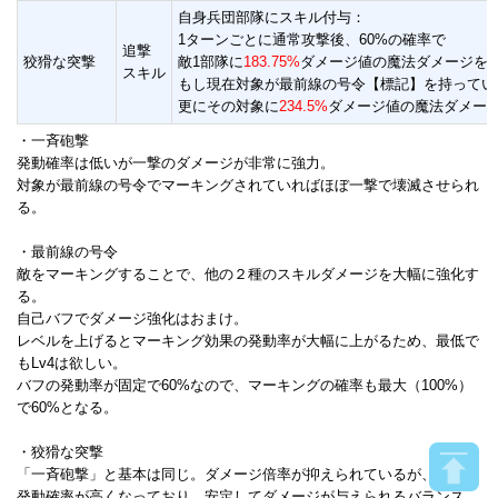
自身兵団部隊にスキル付与：
1ターンごとに通常攻撃後、60%の確率で
追撃
狡猾な突撃
敵1部隊に
183.75%
ダメージ値の魔法ダメージを
スキル
もし現在対象が最前線の号令【標記】を持ってい
更にその対象に
234.5%
ダメージ値の魔法ダメー
・一斉砲撃
発動確率は低いが一撃のダメージが非常に強力。
対象が最前線の号令でマーキングされていればほぼ一撃で壊滅させられ
る。
・最前線の号令
敵をマーキングすることで、他の２種のスキルダメージを大幅に強化す
る。
自己バフでダメージ強化はおまけ。
レベルを上げるとマーキング効果の発動率が大幅に上がるため、最低で
もLv4は欲しい。
バフの発動率が固定で60%なので、マーキングの確率も最大（100%）
で60%となる。
・狡猾な突撃
「一斉砲撃」と基本は同じ。ダメージ倍率が抑えられているが、
発動確率が高くなっており、安定してダメージが与えられるバランス