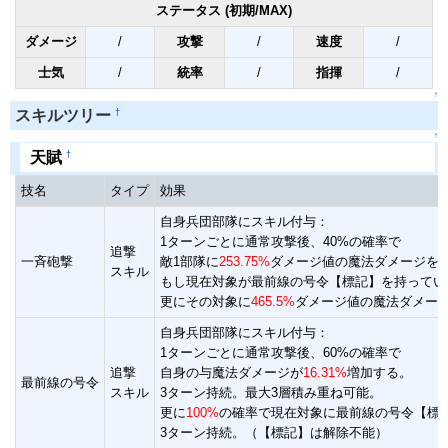
ステータス (初期/MAX)
ダメージ
/
攻撃
/
速度
/
士気
/
統率
/
指揮
/
↑
†
スキルツリー
↑
†
天賦
技名
タイプ
効果
自身兵団部隊にスキル付与：
1ターンごとに通常攻撃後、40%の確率で
追撃
一斉砲撃
敵1部隊に
253.75%
ダメージ値の魔法ダメージを
スキル
もし現在対象が最前線の号令【標記】を持ってい
更にその対象に
465.5%
ダメージ値の魔法ダメー
自身兵団部隊にスキル付与：
1ターンごとに通常攻撃後、60%の確率で
追撃
自身の与魔法ダメージが
16.31%
増加する。
最前線の号令
スキル
3ターン持続。最大3層積み重ね可能。
更に
100%
の確率で現在対象に最前線の号令【標
3ターン持続。（【標記】は解除不能）