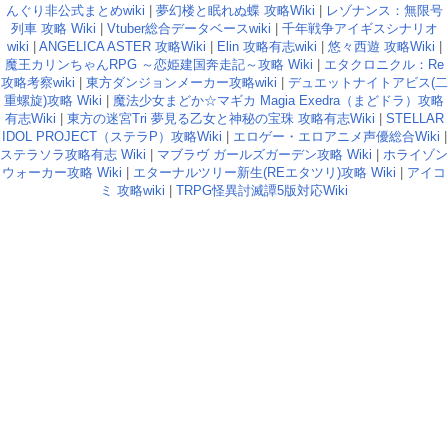
んぐり非公式まとめwiki
|
夢幻楼と眠れぬ蝶 攻略Wiki
|
レゾナンス：無限号
列車 攻略 Wiki
|
Vtuber総合データベースwiki
|
千年戦争アイギスシナリオ
wiki
|
ANGELICA ASTER 攻略Wiki
|
Elin 攻略有志wiki
|
悠々西遊 攻略Wiki
|
魔王カリンちゃんRPG ～恋姫建国奔走記～攻略 Wiki
|
エタクロニクル：Re
攻略考察wiki
|
東方ダンジョンメーカー攻略wiki
|
デュエットナイトアビス(二
重螺旋)攻略 Wiki
|
魔法少女まどか☆マギカ Magia Exedra（まどドラ）攻略
有志Wiki
|
東方の迷宮Tri 夢見る乙女と神秘の宝珠 攻略有志Wiki
|
STELLAR
IDOL PROJECT（ステラP）攻略Wiki
|
エロゲー・エロアニメ声優総合Wiki
|
ステラソラ攻略有志 Wiki
|
マブラヴ ガールズガーデン攻略 Wiki
|
ホライゾン
ウォーカー攻略 Wiki
|
エターナルツリー新生(REエタツリ)攻略 Wiki
|
アイコ
ミ 攻略wiki
|
TRPG怪異討滅譚5版対応Wiki