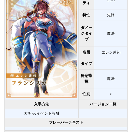
ティ
特性
先鋒
ダメー
ジタイ
魔法
プ
所属
エレン連邦
タイプ
得意指
魔法
揮
性別
♀
入手方法
バージョン一覧
ガチャ/イベント報酬
フレーバーテキスト