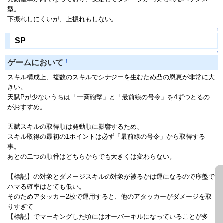
型。
下振れしにくいが、上振れもしない。
↑
†
SP
↑
†
ゲームにおいて
スキル構成上、複数のスキルでシナジーを生むため凸の恩恵が非常に大
きい。
天賦Pが少ないうちは「一斉砲撃」と「最前線の号令」を4ずつとるの
がおすすめ。
天賦スキルの取得順は発動順に影響するため、
スキル取得の最初の1ポイントは必ず「最前線の号令」から取得する
事。
あとの二つの順番はどちらからでも大きくは変わらない。
【標記】の対象とダメージスキルの対象が被るかは運になるので序盤で
ハマる確率はとても低い。
そのためアタッカー2枚で運用すると、他のアタッカーがダメージを取
りすぎて
【標記】でマーキングした頃にはオーバーキルになっていることが多