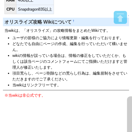
RAM
4GB以上
CPU
Snapdragon835以上
↑
†
オリスライズ攻略 Wikiについて
当wikiは、「オリスライズ」の攻略情報をまとめたWikiです。
ユーザの皆様のご協力により情報更新・編集を行っております。
どなたでも自由にページの作成、編集を行っていただいて構いませ
ん。
wikiの情報が誤っている場合は、情報の修正をしていただくか、も
しくは該当ページのコメントフォームにてご指摘いただけますと管
理人が修正いたします。
項目荒らし、ページ削除などの荒らし行為は、編集規制をさせてい
ただきますのでご了承ください。
当wikiはリンクフリーです。
※当wikiは非公式です。