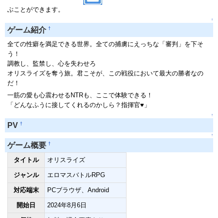
ぶことができます。
↑
†
ゲーム紹介
全ての性癖を満足できる世界。全ての捕虜にえっちな「審判」を下そ
う！
調教し、監禁し、心を失わせろ
オリスライズを奪う旅。君こそが、この戦役において最大の勝者なの
だ！
一筋の愛も心震わせるNTRも、ここで体験できる！
「どんなふうに接してくれるのかしら？指揮官♥」
↑
†
PV
↑
†
ゲーム概要
タイトル
オリスライズ
ジャンル
エロマスバトルRPG
対応端末
PCブラウザ、Android
開始日
2024年8月6日