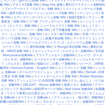
しランブル！(あやらぶ)攻略 Wiki
|
ツイステッドワンダーランド(ツイステ)攻
略 Wiki
|
デタリキZ攻略 Wiki
|
Deep One 虚無と夢幻のフラグメント攻略Wiki
|
ブルーアーカイブ（ブルアカ）攻略 Wiki
|
ミストトレインガールズ攻略
Wiki
|
超昂大戦エスカレーションヒロインズ攻略 Wiki
|
ミナシゴノシゴト攻
略 Wiki
|
エデンズリッターグレンツェ攻略 Wiki
|
戦国†恋姫オンライン～奥
宴新史～攻略 Wiki
|
ウマ娘 プリティダービー 攻略 Wiki
|
エンジェリックリ
ンク（エンクリ）攻略 Wiki
|
ニューラルクラウド攻略 Wiki
|
れじぇくろ！ ～
レジェンド・クローバー～攻略 Wiki
|
天下布魔攻略 Wiki
|
シュガーコンフリ
クト（シュガコン）攻略 Wiki
|
モンスター娘TD攻略 Wiki
|
天啓パラドクス
(テンパラ)攻略 Wiki
|
クリムゾン妖魔大戦攻略 Wiki
|
アークナイツ エンドフ
ィールド攻略 Wiki
|
ドールズフロントライン2：エクシリウム攻略 Wiki
|
逆
コーラップス：パン屋作戦攻略 Wiki
|
V Rising日本語攻略 Wiki
|
勝利の女
神：NIKKE攻略 Wiki
|
ドルフィンウェーブ（ドルウェブ）攻略Wiki
|
宝石姫
Reincarnation攻略Wiki
|
アライアンスセージ攻略Wiki
|
クレイヴ・サーガ
（クレサガ）攻略Wiki
|
エーテルゲイザー攻略Wiki
|
ティンクルスターナイ
ツ（クルスタ）攻略Wiki
|
地獄のどこが悪い？攻略Wiki
|
リバース：1999攻
略Wiki
|
Kemono Friends：Kingdom Wiki
|
スノウブレイク 攻略 Wiki
|
ハニカ
ム 攻略wiki
|
ガールズクリエイション（ガークリ）攻略 Wiki
|
ReOath -巨神
と誓女 外典-攻略 Wiki
|
スイートホームメイド攻略 Wiki
|
Modern Warships
攻略 Wiki
|
アッシュエコーズ-白荊回廊-攻略 Wiki
|
りりぃあんじぇ（りりあ
ん） 攻略Wiki
|
UNLIGHT：Revive 攻略Wiki
|
星座メガミ 攻略Wiki
|
アズー
ルプロミリア 有志Wiki
|
桜島RPサーバーWiki
|
Mad Island 攻略Wiki
|
転職魔
王～リストラ勇者のお仕置きセレナーデ～ 攻略Wiki
|
サマバケ！すくらんぶ
る 攻略wiki
|
オリスライズ 攻略wiki
|
ノクティルセント：暁の前に 攻略Wiki
|
鈴蘭の剣攻略Wiki
|
リベリオン ギルガメッシュ（リベガメ）攻略Wiki
|
5chど