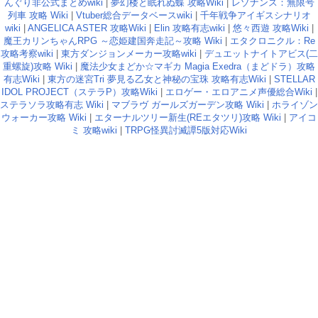
んぐり非公式まとめwiki
|
夢幻楼と眠れぬ蝶 攻略Wiki
|
レゾナンス：無限号
列車 攻略 Wiki
|
Vtuber総合データベースwiki
|
千年戦争アイギスシナリオ
wiki
|
ANGELICA ASTER 攻略Wiki
|
Elin 攻略有志wiki
|
悠々西遊 攻略Wiki
|
魔王カリンちゃんRPG ～恋姫建国奔走記～攻略 Wiki
|
エタクロニクル：Re
攻略考察wiki
|
東方ダンジョンメーカー攻略wiki
|
デュエットナイトアビス(二
重螺旋)攻略 Wiki
|
魔法少女まどか☆マギカ Magia Exedra（まどドラ）攻略
有志Wiki
|
東方の迷宮Tri 夢見る乙女と神秘の宝珠 攻略有志Wiki
|
STELLAR
IDOL PROJECT（ステラP）攻略Wiki
|
エロゲー・エロアニメ声優総合Wiki
|
ステラソラ攻略有志 Wiki
|
マブラヴ ガールズガーデン攻略 Wiki
|
ホライゾン
ウォーカー攻略 Wiki
|
エターナルツリー新生(REエタツリ)攻略 Wiki
|
アイコ
ミ 攻略wiki
|
TRPG怪異討滅譚5版対応Wiki